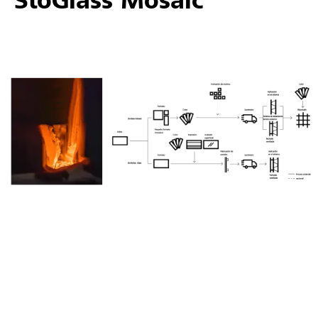
StoGlass Mosaic