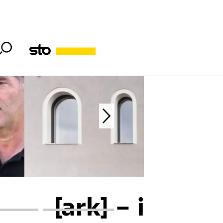
[ark] – ideas 