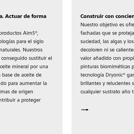
a. Actuar de forma
Construir con concien
Nuestro objetivo es ofr
 productos AimS®,
fachadas que se proteja
ogías para el siglo
suciedad, las algas y lo
naturales. Nuestros
decoloren ni se calient
onseguido sustituir el
valor añadido con propi
ceite mineral por una
pinturas biomiméticas 
 base de aceite de
tecnología Dryonic® ga
ando para aumentar la
brillantes y relucientes
imas de origen
cualquier sustrato año t
ntribuir a proteger