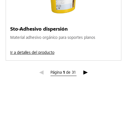
Sto-Adhesivo dispersión
Material adhesivo orgánico para soportes planos
Ir a detalles del producto
Página 1
Página
1
de
31