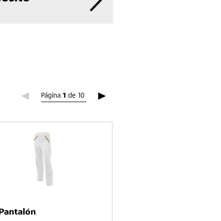
Página
Página 1
1
de
10
Pantalón