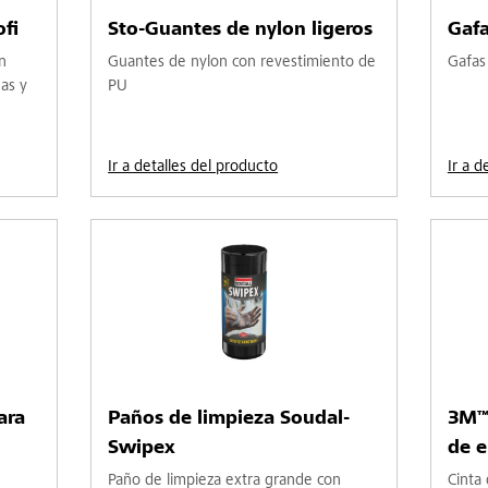
fi
Sto-Guantes de nylon ligeros
Gafa
n
Guantes de nylon con revestimiento de
Gafas
nas y
PU
Ir a detalles del producto
Ir a d
ara
Paños de limpieza Soudal-
3M™
Swipex
de 
Paño de limpieza extra grande con
Cinta 