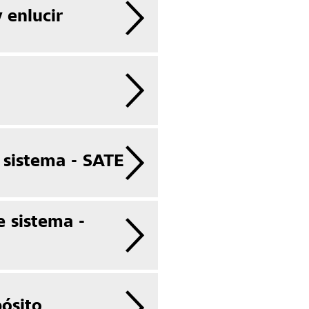
y enlucir
 sistema - SATE
 sistema -
pósito