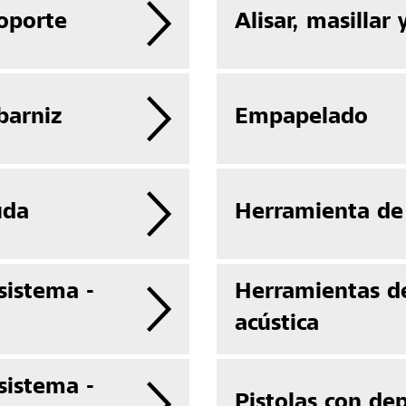
oporte
Alisar, masillar 
barniz
Empapelado
uda
Herramienta de
sistema -
Herramientas de
acústica
sistema -
Pistolas con de