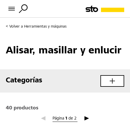
Volver a
Herramientas y máquinas
Alisar, masillar y enlucir
Categorías
40 productos
Página 1
Página
1
de
2