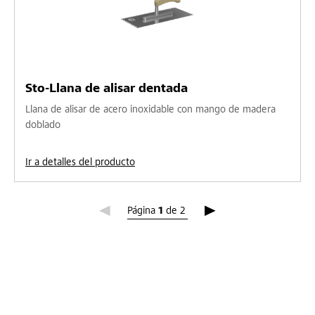
Sto-Llana de alisar dentada
Llana de alisar de acero inoxidable con mango de madera
doblado
Ir a detalles del producto
Página 1
Página
1
de
2