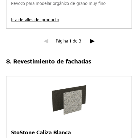
Revoco para modelar orgánico de grano muy fino
Ir a detalles del producto
Página 1
Página
1
de
3
Revestimiento de fachadas
StoStone Caliza Blanca