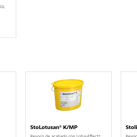
co,
StoLotusan® K/MP
Stol
Revoco de acabado con Lotus-Effect®
Revoc