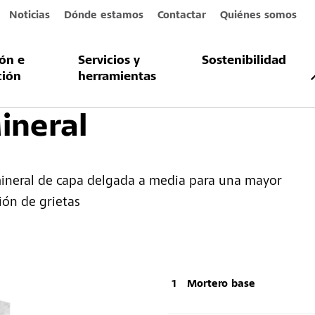
Noticias
Dónde estamos
Contactar
Quiénes somos
ión e
Servicios y
Sostenibilidad
Sistema de revoco
StoRend Mineral
ción
herramientas
ineral
ineral de capa delgada a media para una mayor
ión de grietas
Mortero base