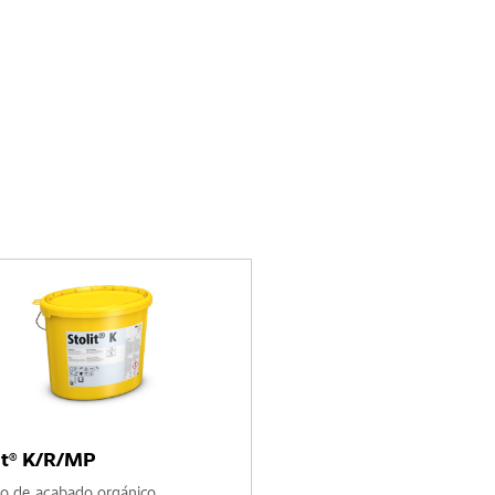
it® K/R/MP
o de acabado orgánico