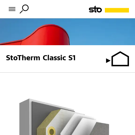
StoTherm Classic S1