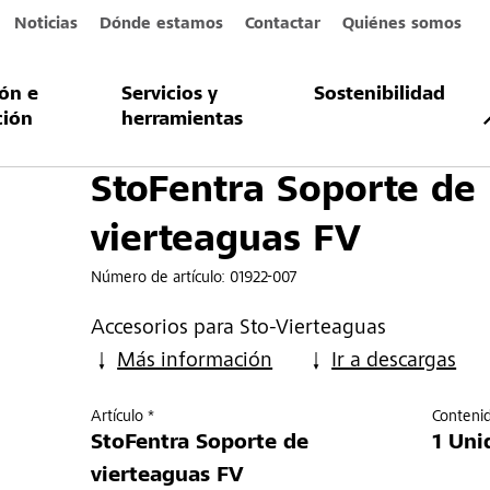
Noticias
Dónde estamos
Contactar
Quiénes somos
ión e
Servicios y
Sostenibilidad
porte de vierteaguas FV
ción
herramientas
StoFentra Soporte de
vierteaguas FV
Número de artículo:
01922-007
Accesorios para Sto-Vierteaguas
Más información
Ir a descargas
Artículo *
Conteni
StoFentra Soporte de
1 Uni
vierteaguas FV