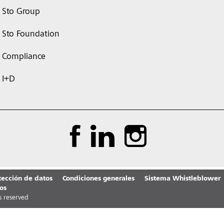
Sto Group
Sto Foundation
Compliance
I+D
tección de datos
Condiciones generales
Sistema Whistleblower
os
ts reserved