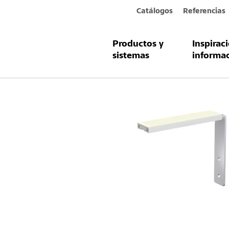
Catálogos
Referencias
Productos y
Inspirac
Productos y sistemas
StoFentra So
sistemas
informa