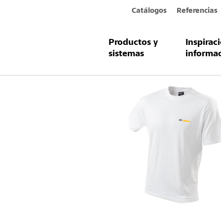
Catálogos
Referencias
Productos y
Inspirac
Productos y sistemas
Sto-Camiset
sistemas
informa