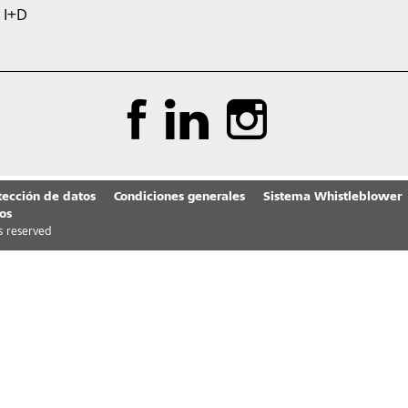
I+D
tección de datos
Condiciones generales
Sistema Whistleblower
os
ts reserved