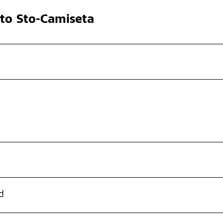
cto
Sto-Camiseta
d