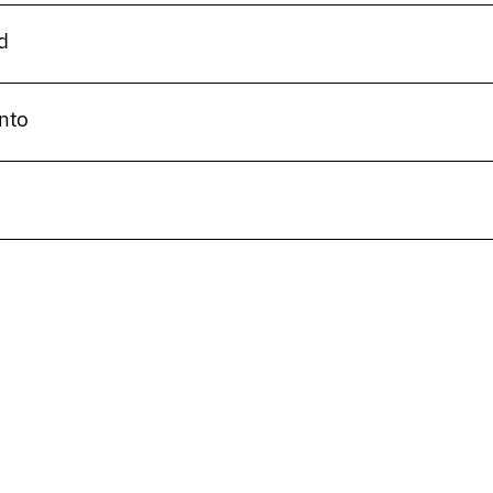
d
nto