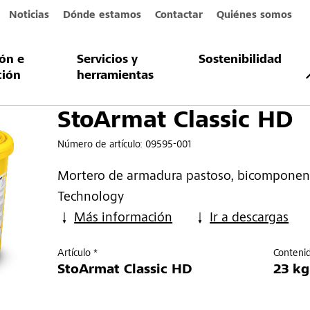
Noticias
Dónde estamos
Contactar
Quiénes somos
ión e
Servicios y
Sostenibilidad
ssic HD
ción
herramientas
StoArmat Classic HD
Número de artículo:
09595-001
Mortero de armadura pastoso, bicomponent
Technology
Más información
Ir a descargas
Artículo *
Conteni
StoArmat Classic HD
23 kg