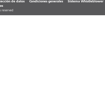
tección de datos
Condiciones generales
Sistema Whistleblower
os
ts reserved