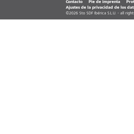
Contacto
Pie de imprenta
Pro
Ajustes de la privacidad de los dat
©
2026
Sto SDF Ibérica S.L.U. - all righ