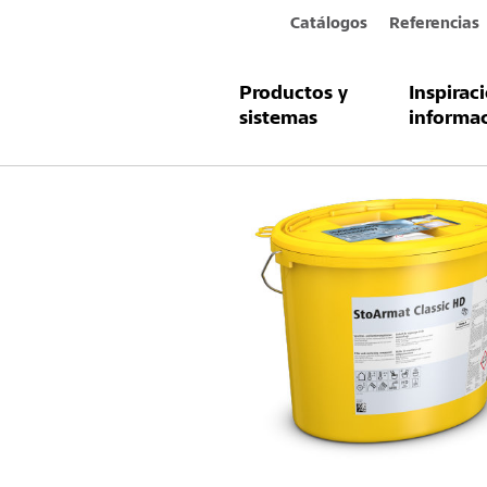
Catálogos
Referencias
Productos y
Inspirac
Productos y sistemas
StoArmat Cla
sistemas
informa