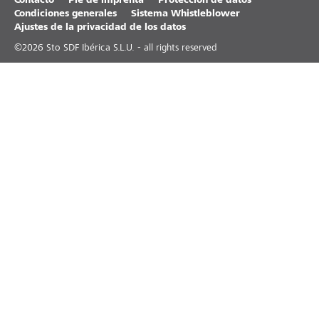
Contacto
Pie de imprenta
Protección de datos
Condiciones generales
Sistema Whistleblower
Ajustes de la privacidad de los datos
©
2026
Sto SDF Ibérica S.L.U. - all rights reserved