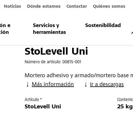
Noticias
Dónde estamos
Contactar
Quiénes somos
ión e
Servicios y
Sostenibilidad
ción
herramientas
StoLevell Uni
Número de artículo:
00815-001
Mortero adhesivo y armado/mortero base m
Más información
Ir a descargas
Artículo *
Conteni
StoLevell Uni
25 kg