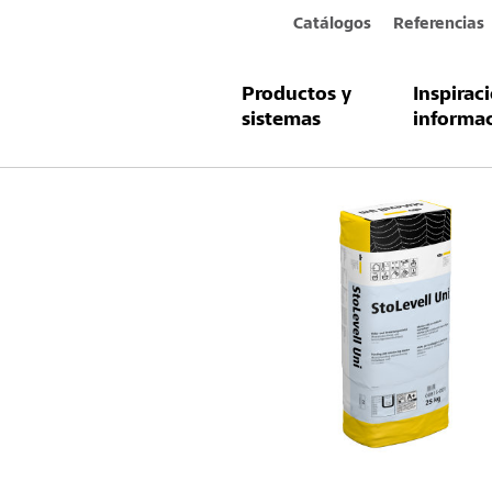
Catálogos
Referencias
Productos y
Inspirac
Productos y sistemas
StoLevell Uni
sistemas
informa