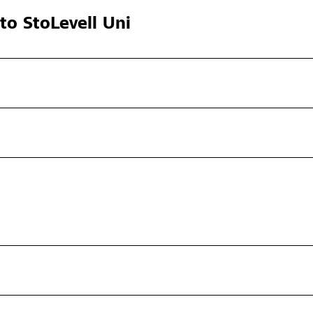
cto
StoLevell Uni