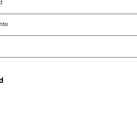
d
nto
d