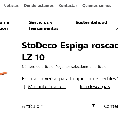
Noticias
Dónde estamos
Contactar
Quiénes somos
ión e
Servicios y
Sostenibilidad
ga roscada LZ 10
ción
herramientas
StoDeco Espiga rosca
LZ 10
Número de artículo:
Rogamos seleccione un artículo
Espiga universal para la fijación de perfile
Más información
Ir a descargas
Artículo *
Conte