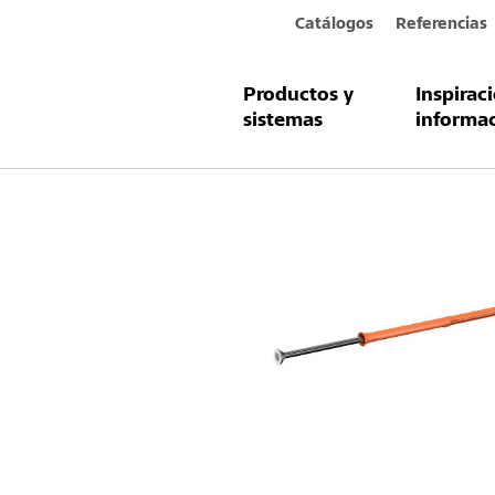
Catálogos
Referencias
Productos y
Inspirac
Productos y sistemas
StoDeco Espi
sistemas
informa