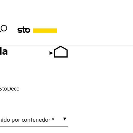
da
s StoDeco
nido por contenedor *