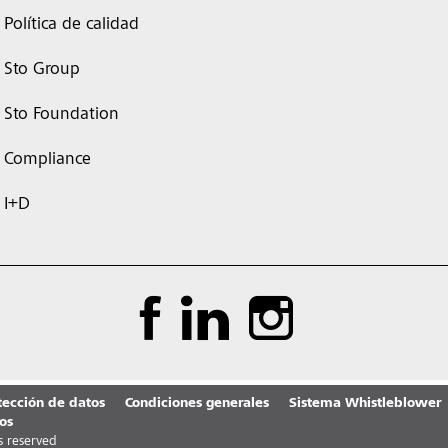
Política de calidad
Sto Group
Sto Foundation
Compliance
I+D
tección de datos
Condiciones generales
Sistema Whistleblower
os
ts reserved