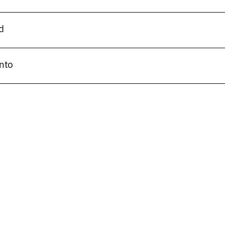
d
nto